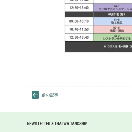
前の記事
NEWS LETTER & THAI WA TANOSHII!