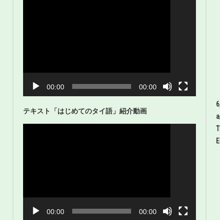
動
画
プ
レ
ー
ヤ
ー
00:00
16:43
6
テキスト「はじめてのタイ語」紹介動画
a
動
画
プ
E
レ
ー
ヤ
ー
00:00
02:49