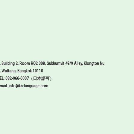
, Building 2, Room RQ2 308, Sukhumvit 49/9 Alley, Klongton Nu
, Wattana, Bangkok 10110
TEL: 082-966-0007（日本語可）
mail: info@ks-language.com