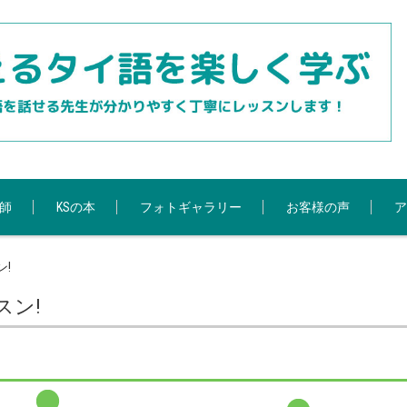
師
KSの本
フォトギャラリー
お客様の声
ア
ン!
スン!