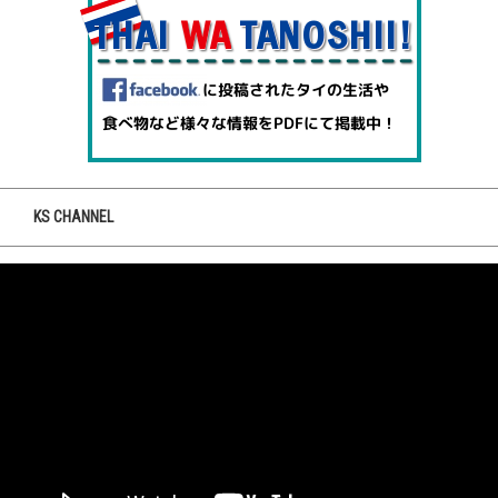
KS CHANNEL
動
画
プ
レ
ー
ヤ
ー