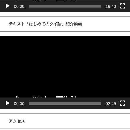
00:00
16:43
テキスト「はじめてのタイ語」紹介動画
動
画
プ
レ
ー
ヤ
ー
00:00
02:49
アクセス